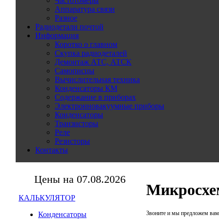
Частотомеры
Аппаратура связи
Разное
Радиодетали почтой
Информация
Коротко о главном
Скупка радиодеталей
Демонтаж АТС, АТСК
Самописцы
Вычислительная техника
Конденсаторы КМ
Содержание в приборах
Электронновакуумные приборы
Конденсаторы
Транзисторы
Реле
Резисторы
Контакты
Цены на 07.08.2026
Микросх
КАЛЬКУЛЯТОР
Звоните и мы предложем вам 
Конденсаторы