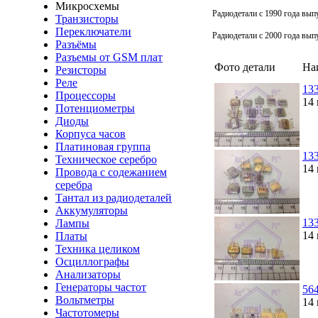
Микросхемы
Радиодетали с 1990 года выпу
Транзисторы
Переключатели
Радиодетали с 2000 года выпу
Разъёмы
Разъемы от GSM плат
Фото детали
На
Резисторы
Реле
13
Процессоры
14 
Потенциометры
Диоды
Корпуса часов
Платиновая группа
13
Техническое серебро
14 
Провода с содежанием
серебра
Тантал из радиодеталей
Аккумуляторы
13
Лампы
14
Платы
Техника целиком
Осциллографы
Анализаторы
Генераторы частот
56
Вольтметры
14 
Частотомеры