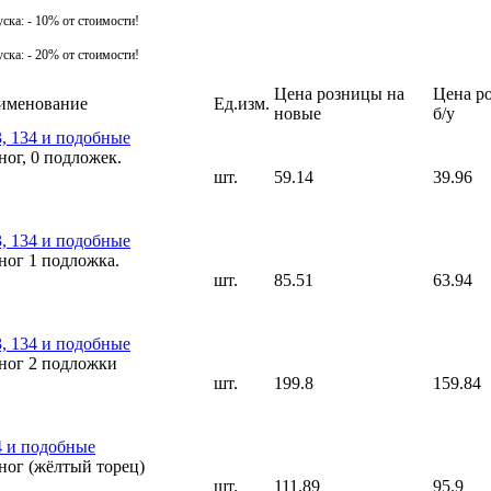
ска: - 10% от стоимости!
ска: - 20% от стоимости!
Цена розницы на
Цена р
именование
Ед.изм.
новые
б/у
3, 134 и подобные
ног, 0 подложек.
шт.
59.14
39.96
3, 134 и подобные
ног 1 подложка.
шт.
85.51
63.94
3, 134 и подобные
 ног 2 подложки
шт.
199.8
159.84
4 и подобные
ног (жёлтый торец)
шт.
111.89
95.9