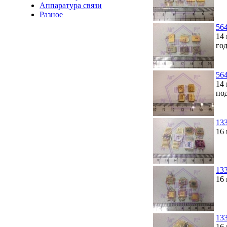
Аппаратура связи
Разное
56
14 
го
56
14 
по
13
16 
13
16
13
16 