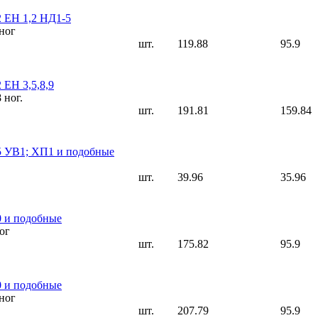
2 ЕН 1,2 НД1-5
ног
шт.
119.88
95.9
 ЕН 3,5,8,9
8 ног.
шт.
191.81
159.84
5 УВ1; ХП1 и подобные
шт.
39.96
35.96
0 и подобные
ог
шт.
175.82
95.9
0 и подобные
ног
шт.
207.79
95.9