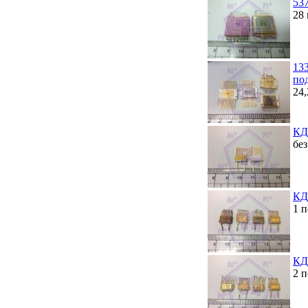
537
28 
13
по
24
КД
бе
КД
1 
КД
2 