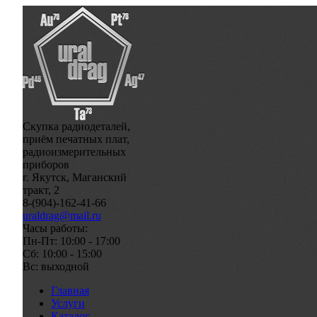
Скупка радиодеталей,
приём печатных плат,
радиоизмерительных
приборов
г. Якутск, Маганский
тракт, 2
8-(904)-162-41-66
uraldrag@mail.ru
Часы работы:
Пн-Пт: 10:00 - 17:00
Сб: 10:00 - 15:00
Вс: выходной
Главная
Услуги
Каталог