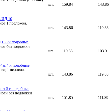
шт.
159.84
143.86
3 ИД 10
ног 1 подложка.
шт.
143.86
119.88
0,133 и подобные
 ног без подложки
шт.
119.88
103.9
64ап4 и подобные
ног, 1 подложка.
шт.
143.86
119.88
6 рт 5 и подобные
 ноги без подложки
шт.
151.85
111.89