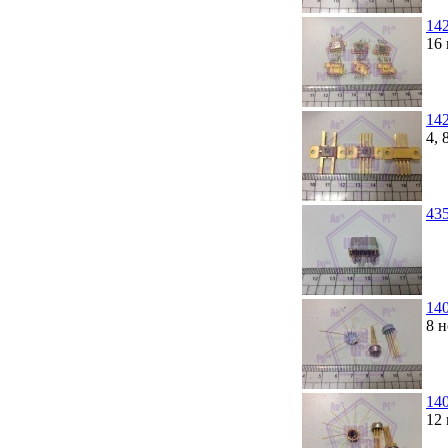
14
16 
142
4, 
43
14
8 н
14
12 