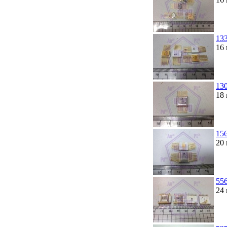
13
16 
13
18
15
20 
55
24