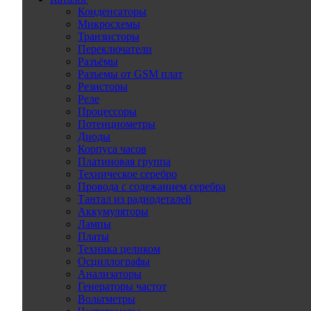
Конденсаторы
Микросхемы
Транзисторы
Переключатели
Разъёмы
Разъемы от GSM плат
Резисторы
Реле
Процессоры
Потенциометры
Диоды
Корпуса часов
Платиновая группа
Техническое серебро
Провода с содежанием серебра
Тантал из радиодеталей
Аккумуляторы
Лампы
Платы
Техника целиком
Осциллографы
Анализаторы
Генераторы частот
Вольтметры