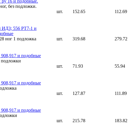
 ру 16 и подобные.
ног, без подложки.
шт.
152.65
112.69
3 ИД3; 556 РТ7-1 и
добные
,28 ног 1 подложка
шт.
319.68
279.72
 908,917 и подобные
з подложки
шт.
71.93
55.94
 908,917 и подобные
подложка
шт.
127.87
111.89
 908,917 и подобные
подложки
шт.
215.78
183.82