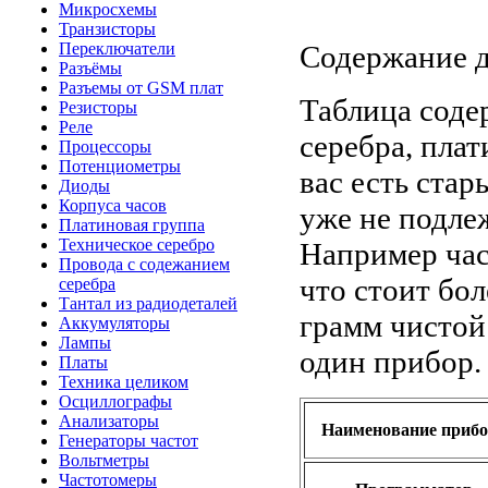
Микросхемы
Транзисторы
Содержание д
Переключатели
Разъёмы
Разъемы от GSM плат
Таблица соде
Резисторы
Реле
серебра, пла
Процессоры
Потенциометры
вас есть ста
Диоды
Корпуса часов
уже не подле
Платиновая группа
Техническое серебро
Например час
Провода с содежанием
что стоит бол
серебра
Тантал из радиодеталей
грамм чистой
Аккумуляторы
Лампы
один прибор.
Платы
Техника целиком
Осциллографы
Анализаторы
Наименование прибо
Генераторы частот
Вольтметры
Частотомеры