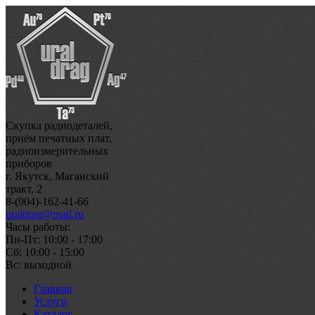
Скупка радиодеталей,
приём печатных плат,
радиоизмерительных
приборов
г. Якутск, Маганский
тракт, 2
8-(904)-162-41-66
uraldrag@mail.ru
Часы работы:
Пн-Пт: 10:00 - 17:00
Сб: 10:00 - 15:00
Вс: выходной
Главная
Услуги
Каталог