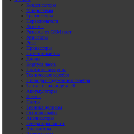
Конденсаторы
Микросхемы
Транзисторы
Переключатели
Разъёмы
Разъемы от GSM плат
Резисторы
Реле
Процессоры
Потенциометры
Диоды
Корпуса часов
Платиновая группа
Техническое серебро
Провода с содежанием серебра
Тантал из радиодеталей
Аккумуляторы
Лампы
Платы
Техника целиком
Осциллографы
Анализаторы
Генераторы частот
Вольтметры