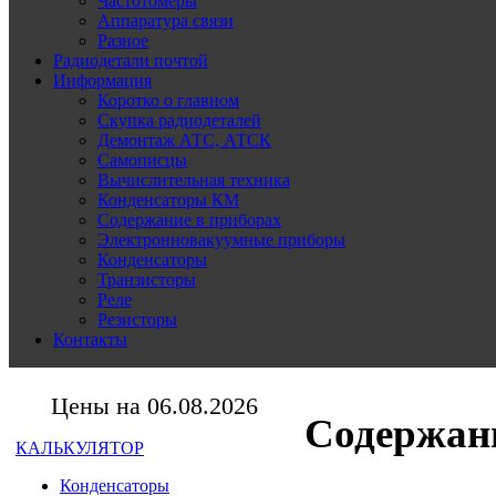
Частотомеры
Аппаратура связи
Разное
Радиодетали почтой
Информация
Коротко о главном
Скупка радиодеталей
Демонтаж АТС, АТСК
Самописцы
Вычислительная техника
Конденсаторы КМ
Содержание в приборах
Электронновакуумные приборы
Конденсаторы
Транзисторы
Реле
Резисторы
Контакты
Цены на 06.08.2026
Содержани
КАЛЬКУЛЯТОР
Конденсаторы